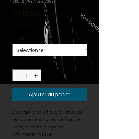
SKU : 217537123517253
Article
Prix
25,00 €
Taille
*
Quantité
*
Ajouter au panier
Description d'article. Saisissez ici 
les caractéristiques de l'article : 
taille, matière et autres 
informations utiles.